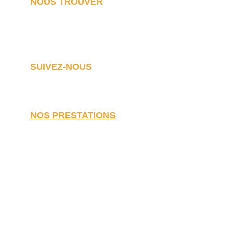
NOUS TROUVER
Notre agence de rénovation dans le Lot
4 place Bourseul, 46400 Saint-Céré
SUIVEZ-NOUS
NOS PRESTATIONS
Travaux de rénovation
Rénovation de maison
Rénovation d'appartement
Rénovation d'immeuble
Rénovation de grange
Rénovation de loft
Transformation garage