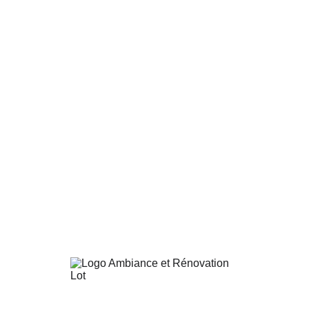
Message
Envoyer
projet de 
rénovation 