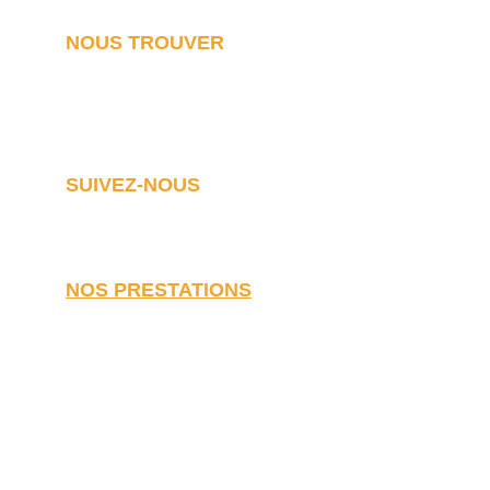
NOUS TROUVER
Notre agence de rénovation dans le Lot
4 place Bourseul, 46400 Saint-Céré
SUIVEZ-NOUS
NOS PRESTATIONS
Travaux de rénovation
Rénovation de maison
Rénovation d'appartement
Rénovation d'immeuble
Rénovation de grange
Rénovation de loft