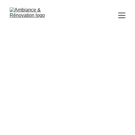
Une seconde vie 
pour un lieu chargé 
d’histoire à Brive