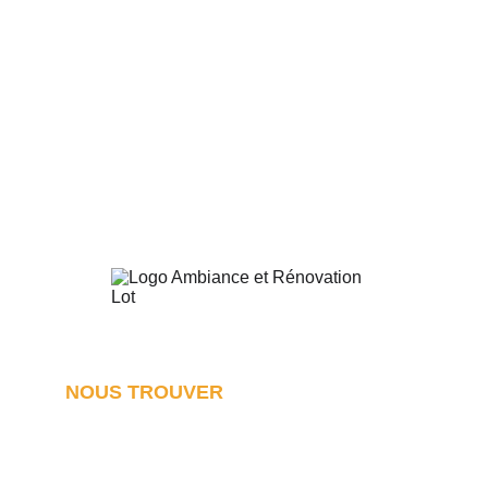
Message
Envoyer
NOUS TROUVER
Notre agence de rénovation dans le Lot
4 place Bourseul, 46400 Saint-Céré