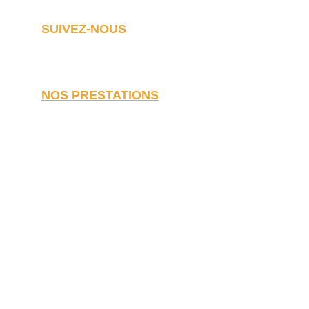
SUIVEZ-NOUS
NOS PRESTATIONS
Travaux de rénovation
Rénovation de maison
Rénovation d'appartement
Rénovation d'immeuble
Rénovation de grange
Rénovation de loft
Transformation garage
Rénovation énergétique
Travaux de rénovation de pièce
Rénovation cuisine