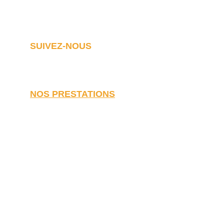
4 place Bourseul, 46400 Saint-Céré
SUIVEZ-NOUS
NOS PRESTATIONS
Travaux de rénovation
Rénovation de maison
Rénovation d'appartement
Rénovation d'immeuble
Rénovation de grange
Rénovation de loft
Transformation garage
Rénovation énergétique