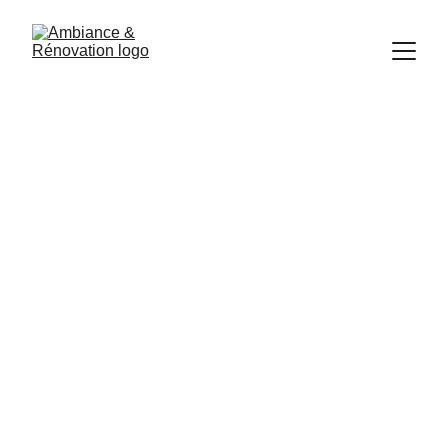
Rénovation d'une 
maison ancienne et 
de ses combles