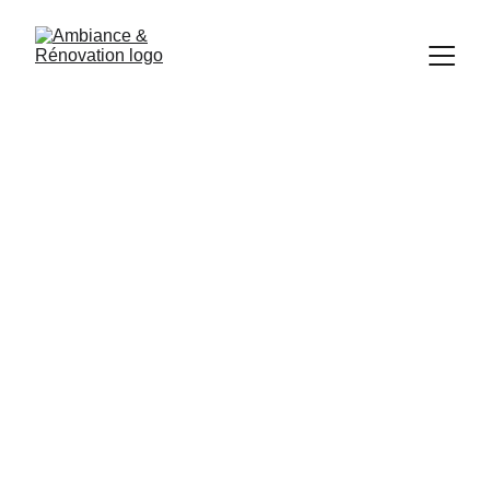
Rénovation 
de grange à 
Saint Céré
Transformez un vieux bâtiment en un 
espace de vie moderne