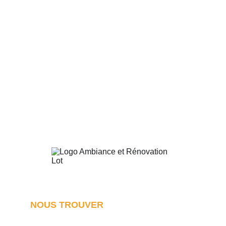
Rénovation de maison
Rénovation 
d'appartement
,
Rénovation de grange
Rénovation 
énergétique
Rénovation cuisine
Aménagement combles perdus
NOUS TROUVER
Notre agence de rénovation dans le Lot