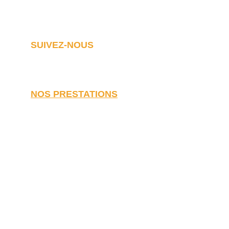
4 place Bourseul, 46400 Saint-Céré
SUIVEZ-NOUS
NOS PRESTATIONS
Travaux de rénovation
Rénovation de maison
Rénovation d'appartement
Rénovation d'immeuble
Rénovation de grange
Rénovation de loft
Transformation garage
Rénovation énergétique